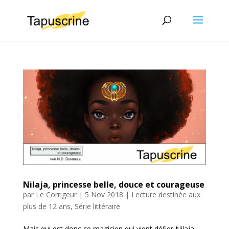
Nilaja, princesse belle, douce et courageuse
par
Le Corrigeur
|
5 Nov 2018
|
Lecture destinée aux
plus de 12 ans
,
Série littéraire
Mais qui est donc ce magicien qui vient défier Nilaja